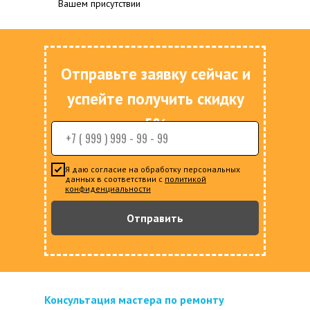
Вашем присутствии
Опера
минут
Отправьте заявку сейчас и
успейте получить скидку
5%
Я даю согласие на обработку персональных
данных в соответствии с
политикой
конфиденциальности
Отправить
Консультация мастера по ремонту